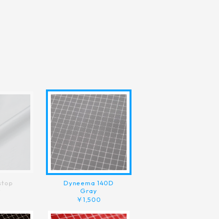
Dyneema 140D
stop
Gray
y
￥1,500