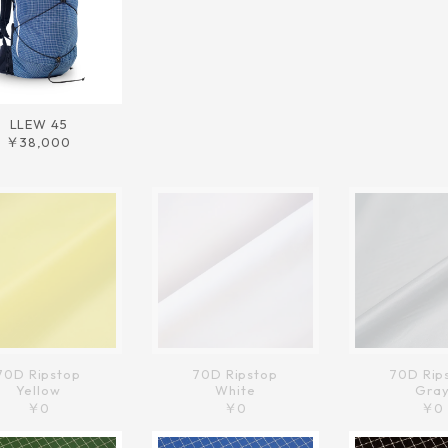
LLEW 45
￥38,000
70D Ripstop
70D Ripstop
70D Rip
Yellow
White
Gra
￥0
￥0
￥0