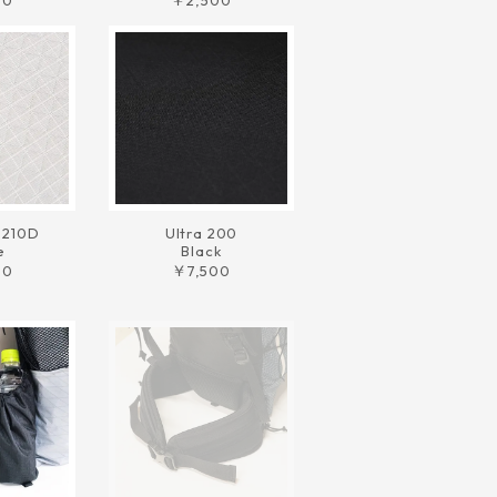
00
￥2,500
 210D
Ultra 200
e
Black
00
￥7,500