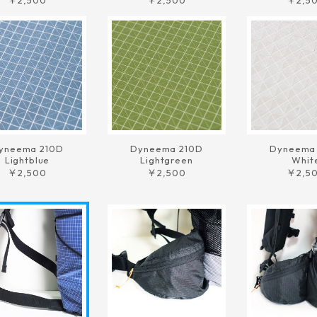
￥2,500
￥2,500
￥2,5
yneema 210D
Dyneema 210D
Dyneema
Lightblue
Lightgreen
Whit
￥2,500
￥2,500
￥2,5