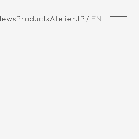
News
Products
Atelier
JP
EN