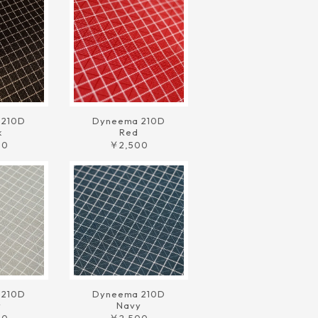
 210D
Dyneema 210D
k
Red
00
￥2,500
 210D
Dyneema 210D
y
Navy