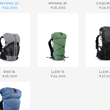
MIYAMA 20
MIYAMA 25
COQUWA
￥22,000
￥25,000
￥26,5
RISK 18
LLEW 15
LLEW 
￥23,000
￥24,000
￥27,0