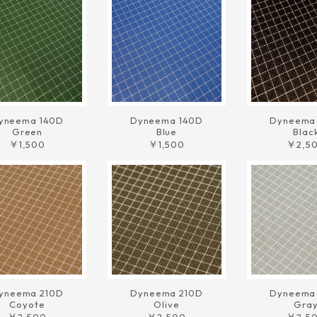
yneema 140D
Dyneema 140D
Dyneema
Green
Blue
Blac
￥1,500
￥1,500
￥2,5
yneema 210D
Dyneema 210D
Dyneema
Coyote
Olive
Gra