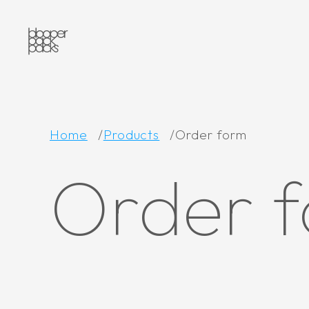
Home
Products
Order form
Order 