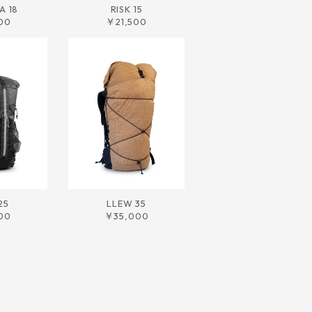
 18
RISK 15
00
￥21,500
25
LLEW 35
00
￥35,000