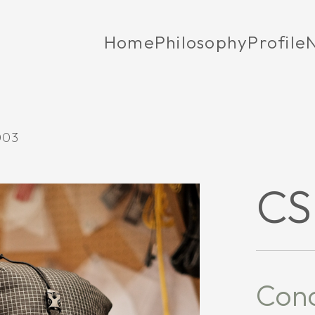
Home
Philosophy
Profile
003
CS
Con