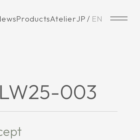
News
Products
Atelier
JP
EN
LW25-003
cept