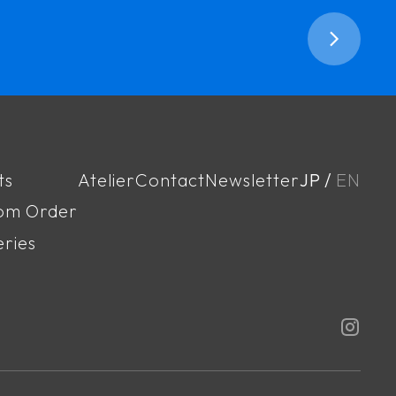
ts
Atelier
Contact
Newsletter
JP
EN
om Order
eries