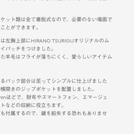
ポケット類は
全て着脱式
なので、必要のない場面で
すことができます。
左胸上部にHIRANO TSURIGUオリジナルの
ム
ライパッチ
をつけました。
れた羊毛はフライが落ちにくく、愛らしいアイテム
なるパック部分は至ってシンプルに仕上げました
に
横開きのジップポケット
を配置しました。
0mmほどで、財布やスマートフォン、エマージェ
ットなどの収納に役立ちます。
プも付属するので、鍵を紛失する恐れもありませ