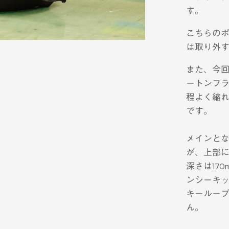
す。
こちらの
は取り外
また、今回は
ートンフ
程よく縮
です。
メインと
が、上部
深さは17
ンシーキ
キールー
ん。