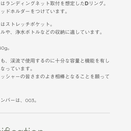
にはランディングネット取付を想定した
Dリング
。
ロッドホルダー
をつけています。
には
ストレッチポケット
。
ェルや、浄水ボトルなどの収納に適しています。
0g。
らも、渓流で使用するのに十分な容量と機能を有し
となっています。
ィッシャーの皆さまのよき相棒となることを願って
ンバーは、003。