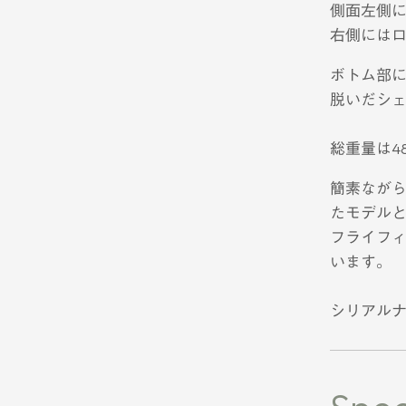
側面左側
右側には
ボトム部
脱いだシ
総重量は48
簡素なが
たモデル
フライフ
います。
シリアルナ