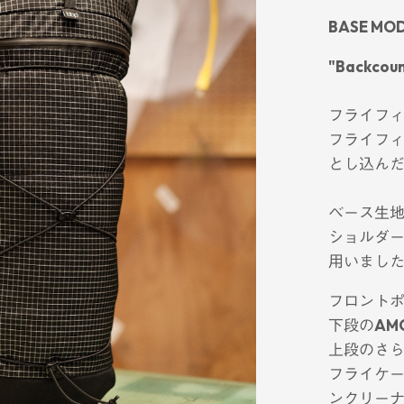
BASE MOD
"Backcoun
フライフィ
フライフ
とし込ん
ベース生
ショルダ
用いまし
フロントポ
下段の
AMO
上段のさら
フライケ
ンクリー