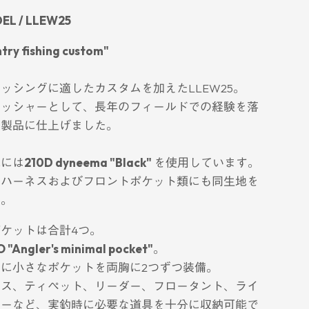
EL / LLEW25
try fishing custom"
ッシングに適したカスタムを加えたLLEW25。
ィッシャーとして、長年のフィールドでの経験を落
だ製品に仕上げました。
地には
210D dyneema "Black"
を使用しています。
ーハーネスおよびフロントポケット類にも同生地を
た。
ケットは合計4つ。
 "Angler's minimal pocket"
。
に小さなポケットを両胸に2つずつ装備。
ース、ティペット、リーダー、フロータント、ライ
ナーなど、実釣時に必要な道具を十分に収納可能で