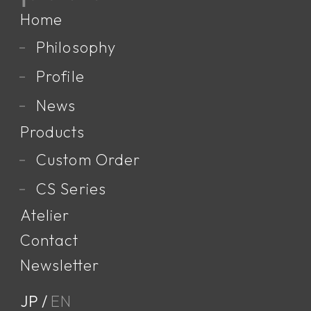
Home
オプション［2］
Philosophy
本体サイドダイレクトジッパー
本体の片側に内部へ直接アクセスするジッパーを
Profile
追加できます。
News
※センタージッパーなしをお選びいただいた場合
はこちらでカラーを選定させていただきます。ま
Products
たは、別途メールにてカラーをご指定ください。
Custom Order
CS Series
オプション［3］
Atelier
ボトム部ポールホルダー
Contact
本体ボトム部分にバンジーコードを追加できま
す。
Newsletter
※主にポール固定用に使用します。
JP
EN