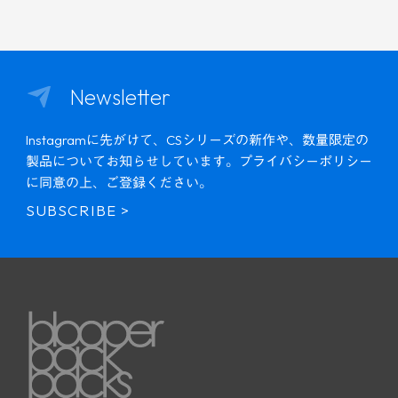
は、別途メールにてカラーをご指定ください。
センタージップ
15色からお選びいただけます。
Newsletter
その他
Instagramに先がけて、CSシリーズの新作や、数量限定の
製品についてお知らせしています。
プライバシーポリシー
オプション［1］
に同意の上、ご登録ください。
SUBSCRIBE >
本体サイドジッパーポケット
本体の片側にサイドジッパーポケットを追加でき
ます。
※本体内部とは別の気室となります。
※センタージッパーなしをお選びいただいた場合
はこちらでカラーを選定させていただきます。ま
たは、別途メールにてカラーをご指定ください。