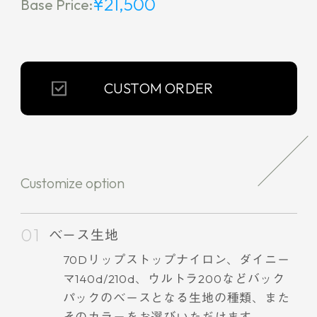
¥21,500
Base Price:
CUSTOM ORDER
Customize option
ベース生地
70Dリップストップナイロン、ダイニー
マ140d/210d、ウルトラ200などバック
パックのベースとなる生地の種類、また
そのカラーをお選びいただけます。